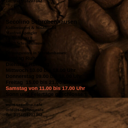
Tel. 0151/18207342
Secolino Schrobenhausen
Kaffeerösterei & Weinhandel
Manfred Spengler
Lenbachplatz 8
86529 Schrobenhausen
Öffnungszeiten in Schrobenhausen:
Montag Ruhetag
Dienstag Ruhetag
Mittwoch 10.00 bis 18.00 Uhr
Donnerstag 09.00 bis 18.00 Uhr
Freitag 15.00 bis 21.00 Uhr
Samstag von 11.00 bis 17.00 Uhr
Sonn und Feiertage geschlossen.
www.secolino.cafe
info@secolino.cafe
Tel. 0151/18207342