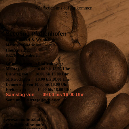
Wir freuen uns auf Ihr kommen.
Secolino Pfaffenhofen
Kaffeerösterei & Weinhandel
Manfred Spengler
Hauptplatz 27
85276 Pfaffenhofen
Öffnungszeiten in Pfaffenhofen :
Montag von 10.00 bis 18.00 Uhr
Dienstag von 10.00 bis 18.00 Uhr
Mittwoch von 10.00 bis 18.00 Uhr
Donnerstag von 10.00 bis 18.00 Uhr
Freitag von 10.00 bis 18.00 Uhr
Samstag von 09.00 bis 16.00 Uhr
Sonn und Feiertage geschlossen.
www.secolino.cafe
info@secolino.cafe