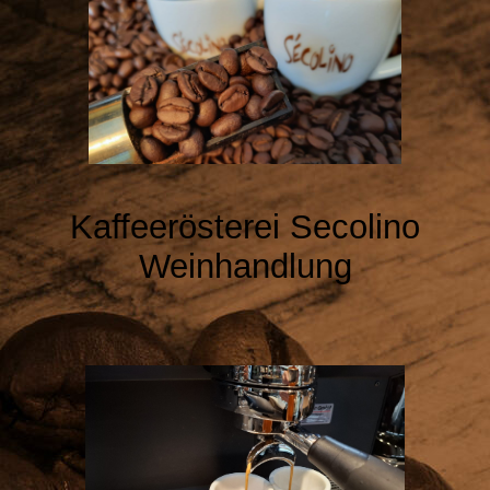
Kaffeerösterei
Secolino
Weinhandlung