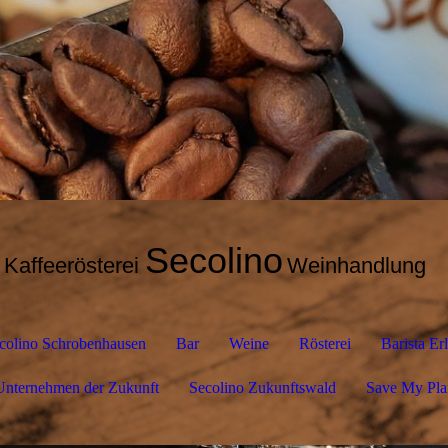
Secolino
Kaffeerösterei
Weinhandlung
colino Schrobenhausen
Bar
Weine
Rösterei
Barista Er
Unternehmen der Zukunft
Secolino Zukunftswald
Save My Pla