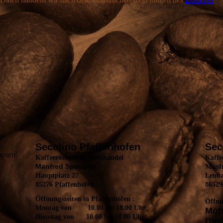
Secolino Pfaffenhofen
Sec
ausen:
Kaffeerösterei & Weinhandel
Kaffe
Manfred Spengler
Manfr
Hauptplatz 27
Lenb
85276 Pfaffenhofen
86529
Öffnungszeiten in Pfaffenhofen :
Öffnu
Montag von 10.00 bis 18.00 Uhr
Mon
Dienstag von 10.00 bis 18.00 Uhr
Die