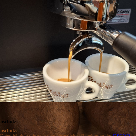
nschutz
nschutz:
 Daten händeln wir nach dem gesetzlichen Regelungen des
DSGVO