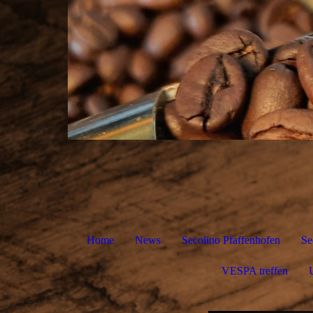
Home
News
Secolino Pfaffenhofen
Se
VESPA treffen