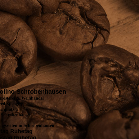
olino Schrobenhausen
erösterei & Weinhandel
ed Spengler
achplatz 8
 Schrobenhausen
ngszeiten in Schrobenhausen:
tag Ruhetag
nstag Ruhetag