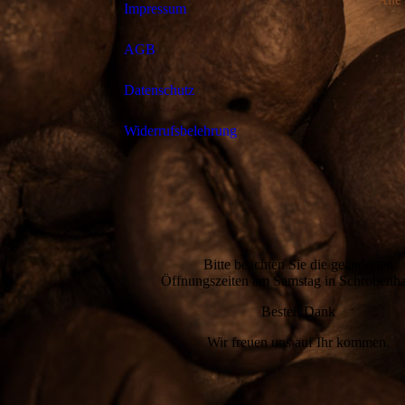
Impressum
AGB
Datenschutz
Widerrufsbelehrung
Bitte beachten Sie die geänderten
Öffnungszeiten am Samstag in Schrobenh
Besten Dank
Wir freuen uns auf Ihr kommen.