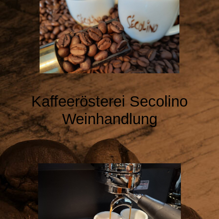
Kaffeerösterei
Secolino
Weinhandlung