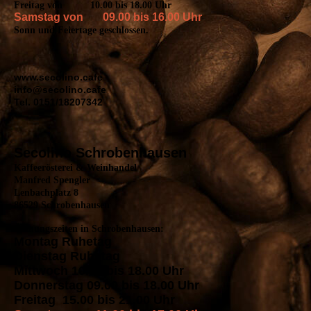
Freitag von 10.00 bis 18.00 Uhr
Samstag von 09.00 bis 16.00 Uhr
Sonn und Feiertage geschlossen.
www.secolino.cafe
info@secolino.cafe
Tel. 0151/18207342
Secolino Schrobenhausen
Kaffeerösterei & Weinhandel
Manfred Spengler
Lenbachplatz 8
86529 Schrobenhausen
Öffnungszeiten in Schrobenhausen:
Montag Ruhetag
Dienstag Ruhetag
Mittwoch 10.00 bis 18.00 Uhr
Donnerstag 09.00 bis 18.00 Uhr
Freitag 15.00 bis 21.00 Uhr