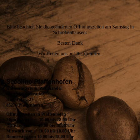
Bitte beachten Sie die geänderten Öffnungszeiten am Samstag in
Schrobenhausen:
Besten Dank
Wir freuen uns auf Ihr kommen.
Secolino Pfaffenhofen
Kaffeerösterei & Weinhandel
Manfred Spengler
Hauptplatz 27
85276 Pfaffenhofen
Öffnungszeiten in Pfaffenhofen :
Montag von 10.00 bis 18.00 Uhr
Dienstag von 10.00 bis 18.00 Uhr
Mittwoch von 10.00 bis 18.00 Uhr
Donnerstag von 10.00 bis 18.00 Uhr