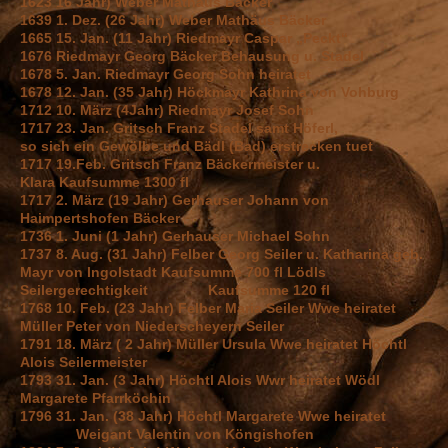
1623 16 Jahr) Weber Mathäus Bäcker
1639 1. Dez. (26 Jahr) Weber Mathäus Bäcker
1665 15. Jan. (11 Jahr) Riedmayr Caspar „Peckt“
1676 Riedmayr Georg Bäcker Behausung u. Stadel
1678 5. Jan. Riedmayr Georg Sohn heiratet
1678 12. Jan. (35 Jahr) Höckmayr Kathrina von Vohburg
1712 10. März (4Jahr) Riedmayr Josef Sohn
1717 23. Jan. Gritsch Franz Stadel samt Höferl,
so sich ein Gewölbe und Bädl (Bad) erstrecken tuet
1717 19.Feb. Gritsch Franz Bäckermeister u.
Klara Kaufsumme 1300 fl
1717 2. März (19 Jahr) Gerhauser Johann von
Haimpertshofen Bäcker
1736 1. Juni (1 Jahr) Gerhauser Michael Sohn
1737 8. Aug. (31 Jahr) Felber Georg Seiler u. Katharina geb.
Mayr von Ingolstadt Kaufsumme 700 fl Lödls
Seilergerechtigkeit Kaufsumme 120 fl
1768 10. Feb. (23 Jahr) Felber Maria Seiler Wwe heiratet
Müller Peter von Niederscheyern Seiler
1791 18. März ( 2 Jahr) Müller Ursula Wwe heiratet Höchtl
Alois Seilermeister
1793 31. Jan. (3 Jahr) Höchtl Alois Wwr heiratet Wödl
Margarete Pfarrköchin
1796 31. Jan. (38 Jahr) Höchtl Margarete Wwe heiratet
Weigant Valentin von Köngishofen