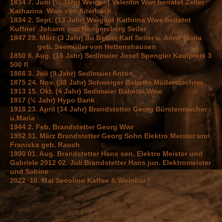
1834 7. Juni (½ Jahr) Weigant Valentin Wwr heiratet Zeller
Katharina Wwe von Aiterbach
1834 2. Sept. (13 Jahr) Weigant Kathrina Wwe heiratet
Kuffner Johann von Hengersberg Seiler
1847 29. März (3 Jahr) du Bellier Karl Seiler u. Anne Maria
geb. Seemüller von Hettenshausen
1850 8. Aug. (16 Jahr) Sedlmaier Josef Spengler Kaufpreis 3
500 fl
1866 3. Juli (9 Jahr) Sedlmaier Anton
1875 24. Nov. (38 Jahr) Schweiger Babette Müllerstochter
1913 15. Okt. (4 Jahr) Sedlmaier Babette Wwe
1917 (½ Jahr) Hypo Bank
1918 23. April (34 Jahr) Brandstetter Georg Bürstenmacher
u.Maria
1944 2. Feb. Brandstetter Georg Wwr
1952 31. März Brandstetter Georg Sohn Elektro Meister und
Franiska geb. Rauch
1990 01. Aug. Brandstetter Hans sen. Elektro Meister und
Gabriele 2012 02. Juli Brandstetter Hans jun. Elektromeister
und Sabine
2022 10. Mai Secolino Kaffee & Weinbar !