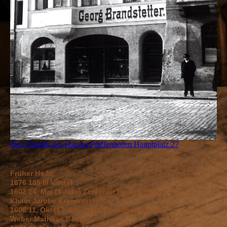
Die Chronik des Hauses Pfaffenhofen Hauptplatz 27
Früher Hs.Nr.
1676 185 III Viertel
1602 14. Mai (3 Jahr) Zeidlmair Paulus Bäcker –
Khain Jarobe Krammertochter
1606 11. Ok. (17 Jahr) Wwe. Zeidlmair Jarobe –
Weber Mathäus Bäcker